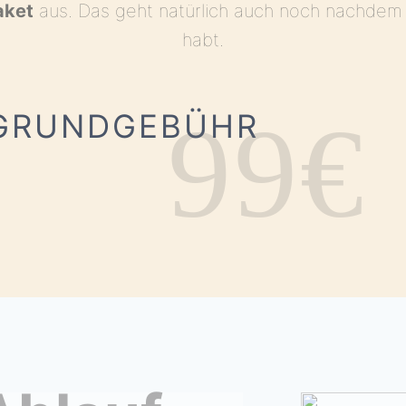
aket
aus. Das geht natürlich auch noch nachdem i
habt.
99€
GRUNDGEBÜHR