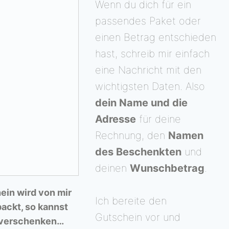
Wenn du dich für ein
passendes Paket oder
einen Betrag entschieden
hast, schreib mir einfach
eine Nachricht mit den
wichtigsten Daten. Also
dein Name und die
Adresse
für deine
Rechnung, den
Namen
des Beschenkten
und
deinen
Wunschbetrag
.
ein wird von mir
Ich bereite den
packt, so kannst
Gutschein vor und
t verschenken…